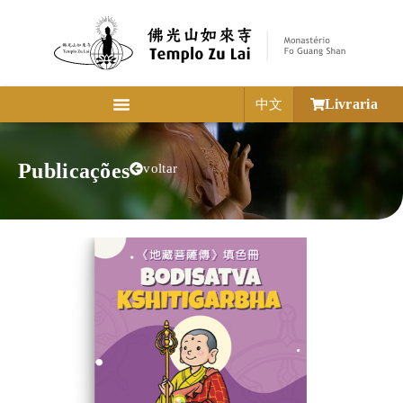
Livraria
中文
Publicações
voltar