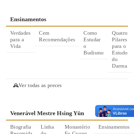
Ensinamentos
Verdades
Cem
Como
Quatro
para a
Recomendações
Estudar
Pilares
Vida
o
para o
Budismo
Estudo
do
Darma
Ver todas as preces
Venerável Mestre Hsing Yün
Biografia
Linha
Monastério
Ensinamentos
Resumida
do
Fo Guang