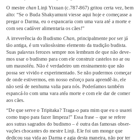
O mes­tre
chan
Linji Yixuan (c.787-867) gri­tou certa vez, bem
alto: “Se o Buda Shakyamuni vies­se aqui hoje e come­ças­se a
pre­gar o Darma, eu o espan­ca­ria com uma vara até a morte e
com seu cadáver ali­men­ta­ria os cães!”
A irre­ve­rência do Budismo
Chan
, prin­ci­pal­men­te por ser já
tão anti­ga, é um valio­sís­si­mo ele­men­to da tra­di­ção budis­ta.
Suas pala­vras fero­zes sempre nos lembram de que não deve­
mos usar o budis­mo para com ele cons­truir cas­te­los no ar ou
um mausoléu. Não é ver­da­dei­ro um ensi­na­men­to que não
possa ser vivi­do e experimentado. Se não pudermos começar
de onde estivermos, em nosso esforço para aprendê-lo, ele
não será de nenhuma valia para nós. Poderíamos tam­bém
espan­cá-lo com uma vara atéa morte e com ele dar de comer
aos cães.
“De que serve o Tripitaka? Traga-o para mim que eu o usa­rei
como trapo para fazer limpe­za!” Essa frase – que se refe­re
aos ­sutras sagra­dos do budis­mo – é outra das famosas obser­
va­ções cho­can­tes do mestre Linji. Ele foi um monge que
dedi­cou sua vida ao Darma e agia desta maneira, não por ter