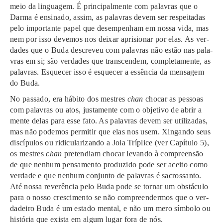
meio da lin­gua­gem. É principal­men­te com pala­vras que o
Darma é ensi­na­do, assim, as pala­vras devem ser res­pei­ta­das
pelo impor­tan­te papel que desem­pe­nham em nossa vida, mas
nem por isso deve­mos nos dei­xar apri­sio­nar por elas. As ver­
da­des que o Buda descreveu com pala­vras não estão nas pala­
vras em si; são ver­da­des que trans­cen­dem, completamente, as
pala­vras. Esquecer isso é esque­cer a essência da men­sa­gem
do Buda.
No pas­sa­do, era hábi­to dos mes­tres
chan
cho­car as pes­soas
com pala­vras ou atos, justamen­te com o obje­ti­vo de abrir a
mente delas para esse fato. As pala­vras devem ser uti­li­za­das,
mas não pode­mos per­mi­tir que elas nos usem. Xingando seus
dis­cí­pu­los ou ridicu­la­ri­zan­do a Joia Tríplice (ver Capítulo 5),
os mes­tres
chan
pre­ten­diam cho­car levando à com­preensão
de que nenhu­m pensamento produzido pode ser acei­to como
ver­da­de e que nenhum con­jun­to de pala­vras é sacros­san­to.
Até nossa reve­rên­cia pelo Buda pode se tornar um obs­tá­cu­lo
para o nosso cres­ci­men­to se não com­preen­der­mos que o ver­
da­dei­ro Buda é um esta­do men­tal, e não um mero sím­bo­lo ou
his­tó­ria que exis­ta em algum lugar fora de nós.