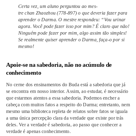
Certa vez, um aluno per­gun­tou ao mes­
tre chan Zhaozhou (778-897) o que deve­ria fazer para
apren­der o Darma. O mes­tre res­pon­deu: “Vou uri­nar
agora. Você pode fazer isso por mim? É claro que não!
Ninguém pode fazer por mim, algo assim tão sim­ples!
Se real­men­te qui­ser apren­der o Darma, faça-o por si
mesmo!
Apoie-se na sabe­do­ria, não no acú­mu­lo de
conhe­ci­men­to
No cerne dos ensi­na­men­tos do Buda está a sabe­do­ria que já
se encontra em nosso inte­rior. Assim, ao estu­dar, é neces­sá­rio
que estarmos atentos a essa sabe­do­ria. Podemos ­encher a
cabeça com mui­tos fatos a res­pei­to do Darma; entre­tan­to, nem
mesmo uma biblio­te­ca reple­ta de relatos sobre fatos se igua­la
a uma única per­cep­ção clara da ver­da­de que exis­te por trás
deles. Ver a ver­da­de é sabe­do­ria, ao passo que conhe­cer a
ver­da­de é ape­nas conhecimento.