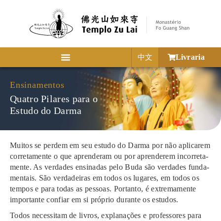
Livraria
中文
Ensinamentos
Quatro Pilares para o
Estudo do Darma
Muitos se per­dem em seu estu­do do Darma por não apli­ca­rem
cor­re­ta­men­te o que aprende­ram ou por apren­de­rem incor­re­ta­
men­te. As ver­da­des ensi­na­das pelo Buda são verda­des fun­da­
men­tais. São ver­da­dei­ras em todos os luga­res, em todos os
tem­pos e para todas as pes­soas. Portanto, é extre­ma­men­te
impor­tan­te con­fiar em si pró­prio duran­te os estu­dos.
Todos neces­si­tam de ­livros, expla­na­ções e pro­fes­so­res para