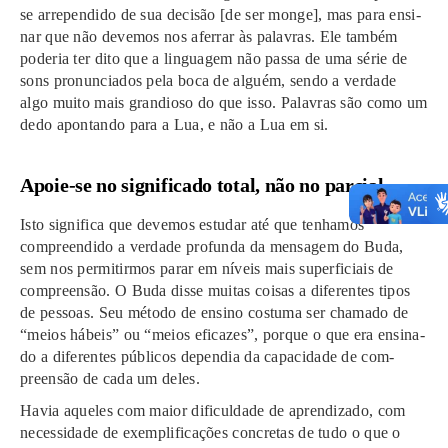
se arrependido de sua decisão [de ser monge], mas para ensi­
nar que não deve­mos nos afer­rar às pala­vras. Ele tam­bém
pode­ria ter dito que a lin­gua­gem não passa de uma série de
sons pro­nun­cia­dos pela boca de ­alguém, sendo a ver­da­de
algo muito mais gran­dio­so do que isso. Palavras são como um
dedo apon­tan­do para a Lua, e não a Lua em si.
Apoie-se no sig­ni­fi­ca­do total, não no par­cial
Isto sig­ni­fi­ca que deve­mos estu­dar até que tenhamos
compreendido a ver­da­de pro­fun­da da men­sa­gem do Buda,
sem nos permitirmos parar em ­níveis mais super­fi­ciais de
com­preen­são. O Buda disse mui­tas coi­sas a dife­ren­tes tipos
de pes­soas. Seu méto­do de ensi­no cos­tu­ma ser chama­do de
“meios hábeis” ou “meios efi­cazes”, por­que o que era ensi­na­
do a dife­ren­tes públi­cos depen­dia da capa­ci­da­de de com­
preen­são de cada um deles.
Havia aque­les com maior difi­cul­da­de de apren­di­za­do, com
neces­si­da­de de exempli­fi­ca­ções con­cre­tas de tudo o que o