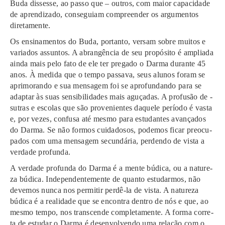
Buda dis­ses­se, ao passo que – outros, com maior capa­ci­da­de
de apren­di­za­do, con­se­guiam com­preen­der os argu­men­tos
dire­ta­men­te.
Os ensi­na­men­tos do Buda, por­tan­to, ver­sam sobre mui­tos e
varia­dos assuntos. A abrangência de seu propósito é amplia­da
ainda mais pelo fato de ele ter pre­ga­do o Darma duran­te 45
anos. À medi­da que o tempo pas­sa­va, seus alu­nos foram se
aprimorando e sua men­sa­gem foi se apro­fun­dan­do para se
adaptar às suas sen­si­bi­li­da­des mais aguçadas. A profusão de ­
sutras e esco­las que são provenientes daque­le período é vasta
e, por vezes, con­fu­sa até mesmo para estu­dan­tes avança­dos
do Darma. Se não for­mos cui­da­do­sos, pode­mos ficar preo­cu­
pa­dos com uma men­sa­gem secun­dá­ria, per­den­do de vista a
ver­da­de profunda.
A ver­da­de pro­fun­da do Darma é a mente búdi­ca, ou a natu­re­
za búdi­ca. Independentemente de quan­to estu­dar­mos, não
deve­mos nunca nos per­mi­tir perdê-la de vista. A natu­re­za
búdi­ca é a rea­li­da­de que se encon­tra den­tro de nós e que, ao
mesmo tempo, nos trans­cen­de com­ple­ta­men­te. A forma cor­re­
ta de estu­dar o Darma é desenvolven­do uma rela­ção com o