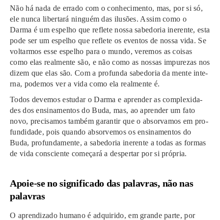
Não há nada de erra­do com o conhe­ci­men­to, mas, por si só,
ele nunca liber­ta­rá ninguém das ilu­sões. Assim como o
Darma é um espe­lho que refle­te nossa sabe­do­ria inerente, esta
pode ser um espe­lho que refle­te os even­tos de nossa vida. Se
vol­ta­rmos esse espe­lho para o mundo, veremos as coi­sas
como elas real­men­te são, e não como as nossas impurezas nos
dizem que elas são. Com a pro­fun­da sabe­do­ria da mente inte­
rna, pode­mos ver a vida como ela real­men­te é.
Todos deve­mos estu­dar o Darma e apren­der as com­ple­xi­da­
des dos ensi­na­men­tos do Buda, mas, ao apren­der um fato
novo, pre­ci­sa­mos tam­bém garan­tir que o absor­vamos em pro­
fun­di­da­de, pois quando absorvemos os ensinamentos do
Buda, profundamente, a sabe­do­ria ine­ren­te a todas as for­mas
de vida conscien­te começa­rá a des­per­tar por si pró­pria.
Apoie-se no sig­ni­fi­ca­do das pala­vras, não nas
pala­vras
O apren­di­za­do huma­no é adqui­ri­do, em gran­de parte, por