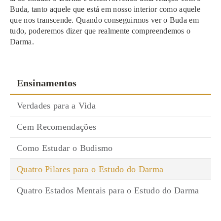
Buda, tanto aque­le que está em nosso inte­rior como aque­le
que nos trans­cen­de. Quando con­se­guir­mos ver o Buda em
tudo, pode­re­mos dizer que real­men­te com­preen­de­mos o
Darma.
Ensinamentos
Verdades para a Vida
Cem Recomendações
Como Estudar o Budismo
Quatro Pilares para o Estudo do Darma
Quatro Estados Mentais para o Estudo do Darma