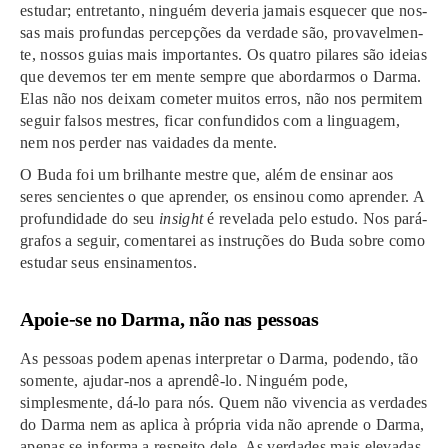
estu­dar; entre­tan­to, nin­guém deve­ria ­jamais esque­cer que nos­
sas mais pro­fun­das per­cep­ções da ver­da­de são, provavelmen­
te, nos­sos guias mais impor­tan­tes. Os qua­tro pila­res são ­ideias
que deve­mos ter em mente sem­pre que abor­dar­mos o Darma.
Elas não nos deixam cometer mui­tos erros, não nos per­mi­tem
­seguir fal­sos mes­tres, ficar con­fun­di­dos com a lin­gua­gem,
nem nos per­der nas vai­da­des da mente.
O Buda foi um bri­lhan­te mestre que, além de ensi­nar aos
seres sencientes o que apren­der, os ensi­nou como apren­der. A
pro­fun­didade do seu
insight
é reve­la­da pelo estudo. Nos pará­
gra­fos a ­seguir, comentarei as ins­tru­ções do Buda sobre como
estu­dar seus ensi­na­men­tos.
Apoie-se no Darma, não nas pes­soas
As pes­soas podem apenas inter­pre­tar o Darma, podendo, tão
somente, ajudar-nos a aprendê-lo. Ninguém pode,
simplesmente, dá-lo para nós. Quem não viven­cia as ver­da­des
do Darma nem as apli­ca à pró­pria vida não aprende o Darma,
ape­nas se infor­ma a res­pei­to dele. As ver­da­des mais ele­va­das