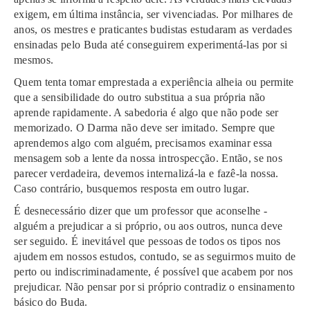
exi­gem, em últi­ma ins­tân­cia, ser viven­cia­das. Por milha­res de
anos, os mes­tres e pra­ti­can­tes budistas estu­da­ram as ver­da­des
ensi­na­das pelo Buda até con­se­gui­rem experimentá-las por si
mesmos.
Quem tenta tomar empres­ta­da a expe­riência ­alheia ou per­mi­te
que a sen­sibilidade do outro subs­ti­tua a sua pró­pria não
apren­de rapi­da­men­te. A sabe­do­ria é algo que não pode ser
memo­ri­za­do. O Darma não deve ser imi­ta­do. Sempre que
apren­de­mos algo com ­alguém, pre­ci­sa­mos exa­mi­nar essa
men­sa­gem sob a lente da nossa intros­pec­ção. Então, se nos
pare­cer ver­da­dei­ra, deve­mos inter­na­li­zá-la e fazê-la nossa.
Caso con­trá­rio, busquemos res­pos­ta em outro lugar.
É des­ne­ces­sá­rio dizer que um pro­fes­sor que acon­se­lhe ­
alguém a pre­ju­di­car a si pró­prio, ou aos ­outros, nunca deve
ser segui­do. É ine­vi­tá­vel que pes­soas de todos os tipos nos
aju­dem em nos­sos estu­dos, contudo, se as seguir­mos muito de
perto ou indiscriminadamente, é pos­sí­vel que aca­bem por nos
pre­ju­di­car. Não pen­sar por si próprio contradiz o ensi­na­men­to
bási­co do Buda.