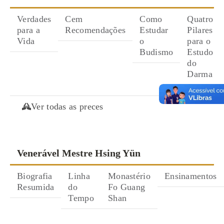
Verdades
Cem
Como
Quatro
para a
Recomendações
Estudar
Pilares
Vida
o
para o
Budismo
Estudo
do
Darma
Ver todas as preces
Venerável Mestre Hsing Yün
Biografia
Linha
Monastério
Ensinamentos
Resumida
do
Fo Guang
Tempo
Shan