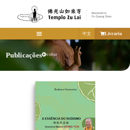
Livraria
中文
Publicações
voltar