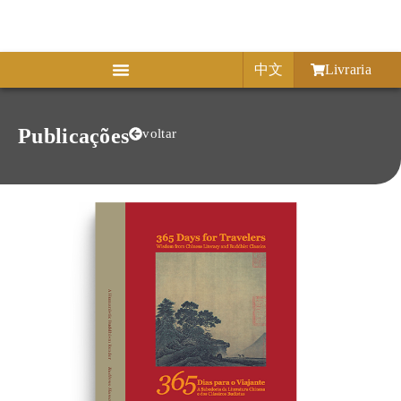
中文
Livraria
Publicações
voltar