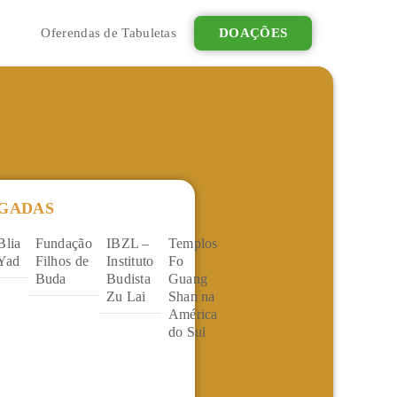
Oferendas de Tabuletas
DOAÇÕES
IGADAS
Blia
Fundação
IBZL –
Templos
Yad
Filhos de
Instituto
Fo
Buda
Budista
Guang
Zu Lai
Shan na
América
do Sul