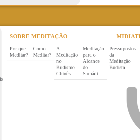
SOBRE MEDITAÇÃO
MIDIAT
Por que
Como
A
Meditação
Pressupostos
Meditar?
Meditar?
Meditação
para o
da
no
Alcance
Meditação
Budismo
do
Budista
Chinês
Samádi
is