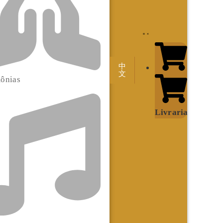
中
文
ônias
Livraria