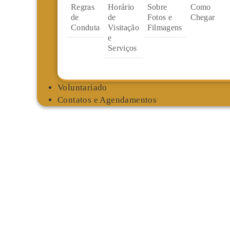
Regras
Horário
Sobre
Como
de
de
Fotos e
Chegar
Conduta
Visitação
Filmagens
e
Serviços
Voluntariado
Contatos e Agendamentos
Eventos