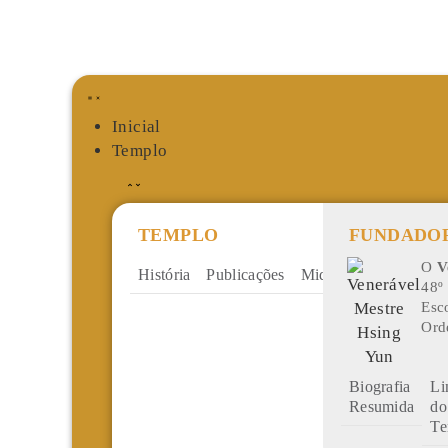
Inicial
Templo
TEMPLO
FUNDADO
O
V
História
Publicações
Midiateca
Doações
48º
Esc
Ord
Biografia
Li
Resumida
do
T