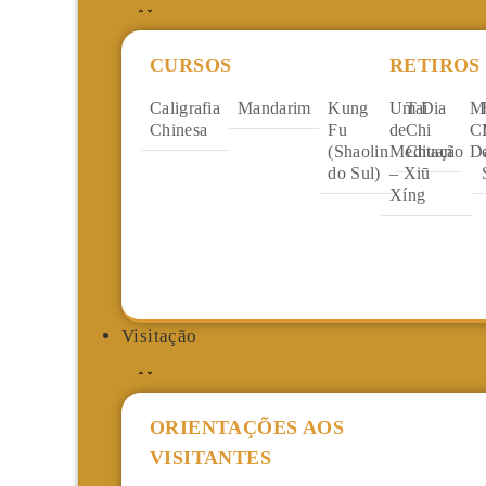
CURSOS
RETIROS
Caligrafia
Mandarim
Kung
Um Dia
Tai
M
Chinesa
Fu
de
Chi
C
(Shaolin
Meditação
Chuan
D
do Sul)
– Xiū
Xíng
Visitação
ORIENTAÇÕES AOS
VISITANTES