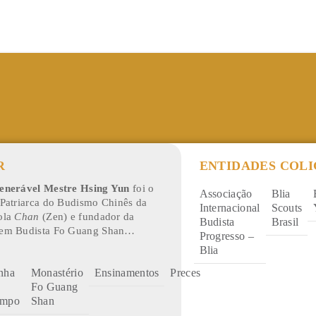
R
ENTIDADES COL
enerável Mestre Hsing Yun
foi o
Voluntariado
Oferendas
Associação
Blia
 Patriarca do Budismo Chinês da
de
Internacional
Scouts
ola
Chan
(Zen) e fundador da
Tabuletas
Budista
Brasil
em Budista Fo Guang Shan…
Progresso –
Blia
nha
Monastério
Ensinamentos
Preces
Fo Guang
empo
Shan