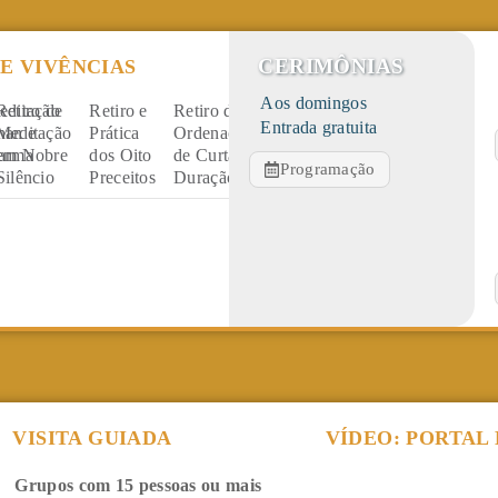
CERIMÔNIAS
 E VIVÊNCIAS
Aos domingos
editação
Retiro de
Retiro e
Retiro de
Estudo e
Entrada gratuita
han e
Meditação
Prática
Ordenação
Vivência
arma
em Nobre
dos Oito
de Curta
Intensiva
Programação
Silêncio
Preceitos
Duração
de
Budismo
VISITA GUIADA
VÍDEO: PORTAL
Grupos com 15 pessoas ou mais